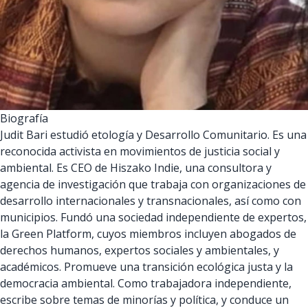
Fomentamos la colaboración entre
fondos de
mujeres
desde la profunda convicción de que el
movimiento feminista está haciendo avanzar la
democracia y los derechos humanos, abriendo el
camino hacia una imagen esperanzadora de una
Biografía
nueva sociedad. Ahora, más que nunca, es
Judit Bari estudió etología y Desarrollo Comunitario. Es una
esencial apoyar y amplificar este trabajo
transformador.
reconocida activista en movimientos de justicia social y
Fondos de mujeres, organizaciones copartes y
ambiental. Es CEO de Hiszako Indie, una consultora y
aliades participan juntes
para hacer posible OTRT.
agencia de investigación que trabaja con organizaciones de
Uniendo fuerzas, podemos construir un mundo
desarrollo internacionales y transnacionales, así como con
donde la democracia y los derechos humanos no
municipios. Fundó una sociedad independiente de expertos,
sólo sobrevivan sino que prosperen.
la Green Platform, cuyos miembros incluyen abogados de
derechos humanos, expertos sociales y ambientales, y
académicos. Promueve una transición ecológica justa y la
democracia ambiental. Como trabajadora independiente,
escribe sobre temas de minorías y política, y conduce un