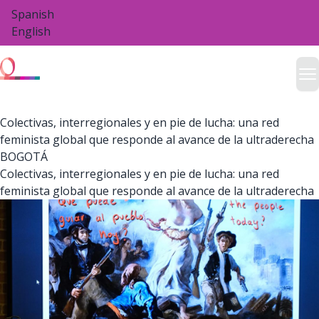
Pasar
Spanish
al
English
contenido
principal
Colectivas, interregionales y en pie de lucha: una red
El objetivo de
En El Camino Correcto
(OTRT, por
feminista global que responde al avance de la ultraderecha
sus siglas en inglés) es fortalecer los
BOGOTÁ
movimientos feministas, LGBTIQNB+ y de
derechos humanos, garantizando que los
Colectivas, interregionales y en pie de lucha: una red
valores de libertad, democracia y diversidad se
feminista global que responde al avance de la ultraderecha
preserven y puedan florecer frente a los
fundamentalismos religiosos y los crecientes
ataques de la extrema derecha.